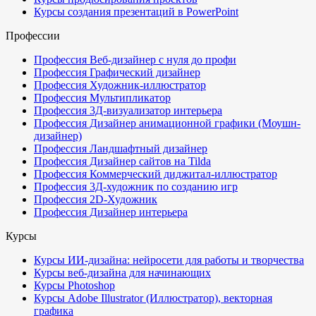
Курсы создания презентаций в PowerPoint
Профессии
Профессия Веб-дизайнер с нуля до профи
Профессия Графический дизайнер
Профессия Художник-иллюстратор
Профессия Мультипликатор
Профессия 3Д-визуализатор интерьера
Профессия Дизайнер анимационной графики (Моушн-
дизайнер)
Профессия Ландшафтный дизайнер
Профессия Дизайнер сайтов на Tilda
Профессия Коммерческий диджитал-иллюстратор
Профессия 3Д-художник по созданию игр
Профессия 2D-Художник
Профессия Дизайнер интерьера
Курсы
Курсы ИИ-дизайна: нейросети для работы и творчества
Курсы веб-дизайна для начинающих
Курсы Photoshop
Курсы Adobe Illustrator (Иллюстратор), векторная
графика