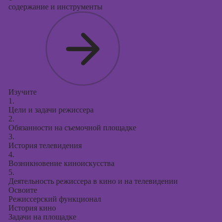
Курсы
содержание и инструменты
продвижения в
социальных
сетях
Курсы
таргетированной
рекламы
Курсы
Изучите
продюсирования
1.
проектов
Цели и задачи режиссера
2.
Курсы создания
Обязанности на съемочной площадке
презентаций в
3.
История телевидения
PowerPoint
4.
Возникновение киноискусства
5.
Деятельность режиссера в кино и на телевидении
Освоите
Режиссерский функционал
История кино
Задачи на площадке