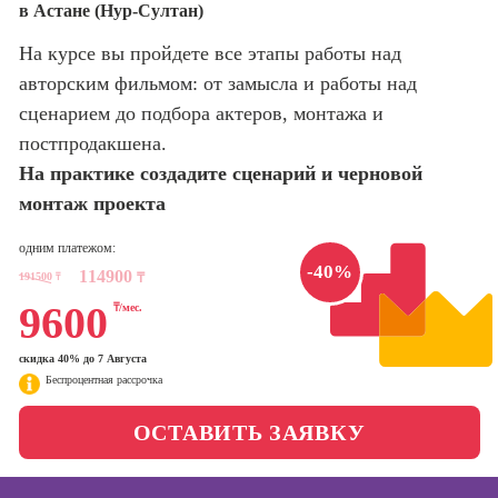
в Астане (Нур-Султан)
оптимизации
сайтов (seo-
Школа нейросетей и
На курсе вы пройдете все этапы работы над
продвижение
программирования
сайтов)
авторским фильмом: от замысла и работы над
сценарием до подбора актеров, монтажа и
Школа психологии
Профессия
постпродакшена.
Интернет-
маркетолог
На практике создадите сценарий и черновой
Школа актерского
мастерства
монтаж проекта
Профессия
Менеджер по
маркетингу в
одним платежом:
Школа бизнеса и
-40%
социальных
114900
191500
₸
управления
₸
сетях (SMM-
9600
₸/мес.
менеджер)
Фотошкола
Профессия
скидка 40% до 7 Августа
Специалист по
Беспроцентная рассрочка
Школа медиа
таргетингу
ОСТАВИТЬ ЗАЯВКУ
Курсы
Онлайн-обучение