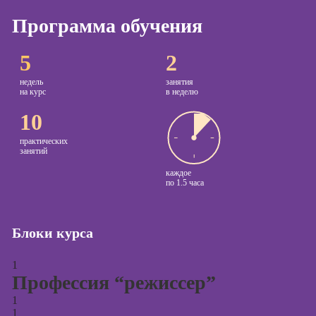
Программа обучения
Курсы
копирайтинга
5
2
Курсы по
созданию
недель
занятия
контента
на курс
в неделю
10
Курсы по
поисковой
практических
оптимизации
занятий
сайтов (seo-
каждое
продвижение
по
1.5 часа
сайтов)
Курсы создания
и продвижения
Блоки курса
сайтов на Tilda
1
Курсы
Профессия “режиссер”
контекстной
рекламы
1
1