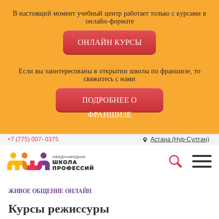
В настоящий момент учебный центр работает только с курсами в
онлайн-формате
ОНЛАЙН КУРСЫ
Если вы заинтересованы в открытии школы по франшизе, то
свяжитесь с нами
ПОДРОБНЕЕ О
ФРАНШИЗЕ
+7 (775) 007- 0375
Астана (Нур-Султан)
Профессии
Школа маркетинга и
рекламы
ЖИВОЕ ОБЩЕНИЕ ОНЛАЙН
Профессия
Специалист по
Курсы режиссуры
Школа дизайна
поисковой