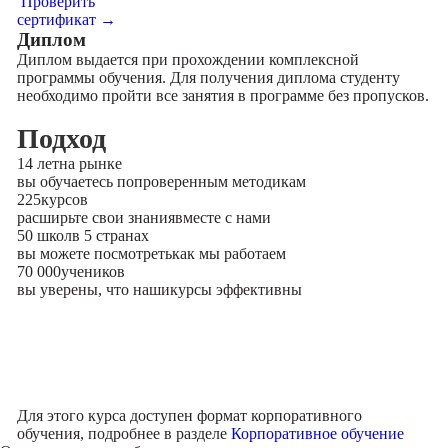
Проверить
сертификат →
Диплом
Диплом выдается при прохождении комплексной
программы обучения. Для получения диплома студенту
необходимо пройти все занятия в программе без пропусков.
Подход
14 лет
на рынке
вы обучаетесь по
проверенным методикам
225
курсов
расширьте свои знания
вместе с нами
50 школ
в 5 странах
вы можете посмотреть
как мы работаем
70 000
учеников
вы уверены, что наши
курсы эффективны
Для этого курса доступен формат корпоративного
обучения, подробнее в разделе
Корпоративное обучение