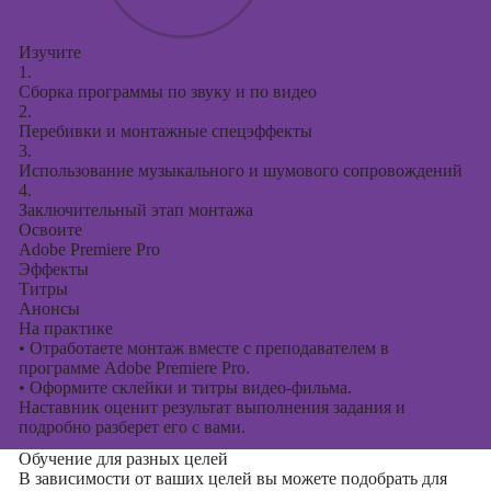
Изучите
1.
Сборка программы по звуку и по видео
2.
Перебивки и монтажные спецэффекты
3.
Использование музыкального и шумового сопровождений
4.
Заключительный этап монтажа
Освоите
Adobe Premiere Pro
Эффекты
Титры
Анонсы
На практике
•
Отработаете монтаж вместе с преподавателем в
программе Adobe Premiere Pro.
•
Оформите склейки и титры видео-фильма.
Наставник оценит результат выполнения задания и
подробно разберет его с вами.
Обучение для разных целей
В зависимости от ваших целей вы можете подобрать для