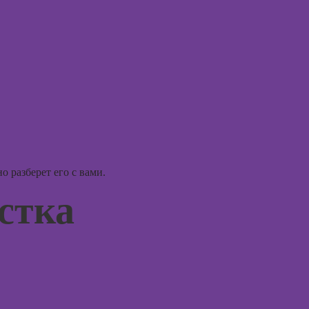
рисова
Курсы
профа
Курсы 
ориент
терапи
Курсы
психос
 разберет его с вами.
стка