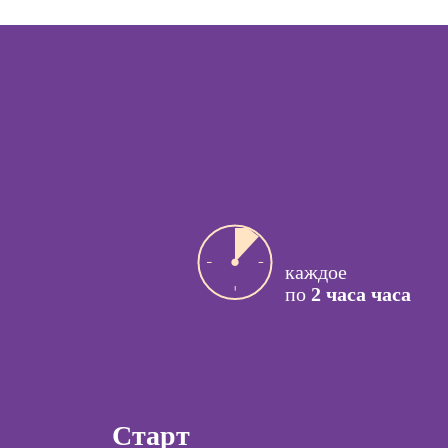
управляющего
рестораном
ссия
актик
Курсы менеджера
Wildberries
сия Арт-
вт
Курсы менеджера
Ozon
ссия
й психолог
Курсы управления
отделом продаж
ссия КПТ-
ог
Курсы продаж для
начинающих
ссия НЛП-
каждое
лист
Курсы техник
по
2 часа часа
продаж
Курсы по
ы
открытию бизнеса
с нуля
коучинга
Курсы по
Старт
психологии
заработку на Ozon