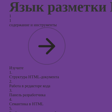
продви
Язык разметк
социал
сетях
1
Курсы
1
таргети
содержание и инструменты
реклам
Курсы
продюс
проекто
Курсы с
презент
PowerPo
Изучите
1.
Структура HTML-документа
2.
Работа в редакторе кода
3.
Панель разработчика
4.
Семантика в HTML
5.