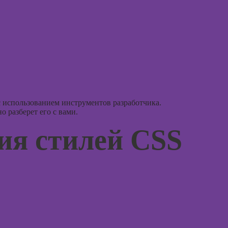
психол
Курсы
консул
Курсы
в
графического
дизайна
Курс
Курсы
Курсы
ландшафтного
практи
дизайна
психод
с использованием инструментов разработчика.
 разберет его с вами.
Курсы дизайна
Курсы
интерьера
игроте
ия стилей CSS
психол
Курсы
игр
анимации
Курсы 
Курсы 3D-
психол
моделирования
менед
персон
Курсы 3D-
визуализации
Курсы
продв
Курсы 3DS MAX