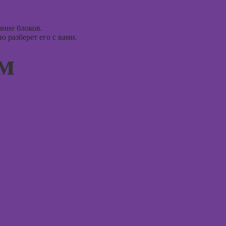
ассоци
в Adobe
карт
Photoshop
ание блоков.
Курсы 
Курсы ArchiCad
 разберет его с вами.
для дизайнеров
Курсы 
интерьера
ом
терапи
психол
Практикум:
интерьерные
Курсы 
коллажи в
нейроп
Adobe
и псих
Photoshop
Курсы 
Курсы
тревог
подготовки
паниче
недвижимости к
атакам
продаже
(хоумстейджинг)
Курсы
когнит
поведе
терапи
Курсы 