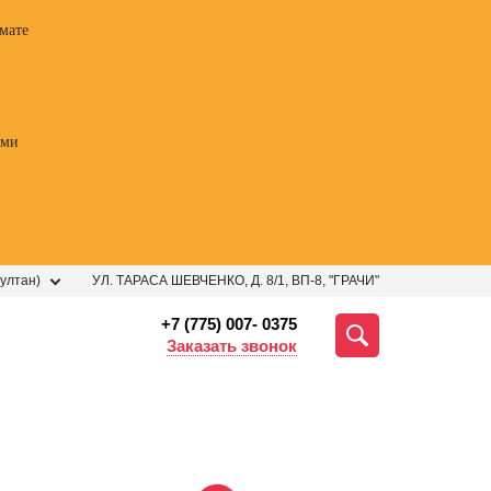
мате
ами
ултан)
УЛ. ТАРАСА ШЕВЧЕНКО, Д. 8/1, ВП-8, "ГРАЧИ"
+7 (775) 007- 0375
Заказать звонок
ессии
Профессии
Профессии
Профе
 курс
Курсы
Профессия
Профес
огии
ораторского
Менеджер по
Фотогр
ных
мастерства
продажам
видеог
ений