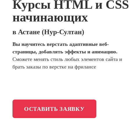
Курсы HTML и CSS
сайтов (
программирования
продви
начинающих
сайтов)
Школа психологии
Профес
Интерне
в Астане (Нур-Султан)
Школа актерского мастерства
маркето
Вы научитесь верстать адаптивные веб-
Профес
Школа бизнеса и управления
страницы, добавлять эффекты и анимацию.
Менедж
маркети
Сможете менять стиль любых элементов сайта и
Фотошкола
социал
брать заказы по верстке на фрилансе
сетях (
менедж
Школа медиа
Профес
Специал
таргети
Онлайн-обучение
ОСТАВИТЬ ЗАЯВКУ
Курсы