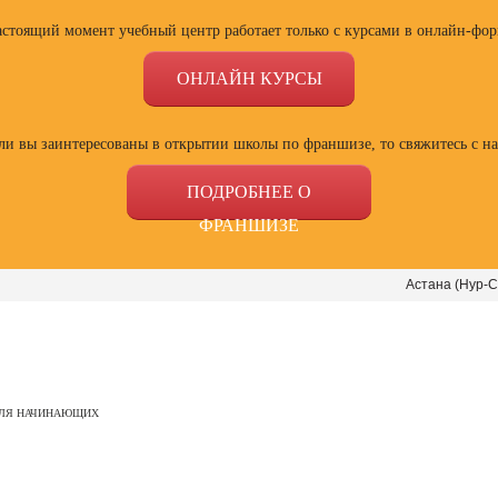
астоящий момент учебный центр работает только с курсами в онлайн-фор
ОНЛАЙН КУРСЫ
ли вы заинтересованы в открытии школы по франшизе, то свяжитесь с н
ПОДРОБНЕЕ О
ФРАНШИЗЕ
Астана (Нур-С
ссии
Профессии
Профессии
Проф
сия
Профессия
Профессия
Полный
ДЛЯ НАЧИНАЮЩИХ
ист по
Веб-дизайнер с
Специалист Excel
психол
ой
нуля до профи
семей
зации
отнош