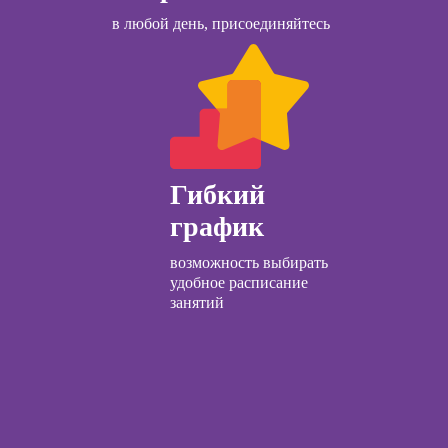
ачинающих
и Wildberries для
в любой день, присоединяйтесь
предпринимателей
психологии
ений
ны и
ны
детской
огии для
лей
Гибкий
ческий
график
ЛП
возможность выбирать
общения с
удобное расписание
и
занятий
ческой
огии:
менные
ды