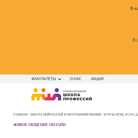
В н
Ес
ФАКУЛЬТЕТЫ
О НАС
АКЦИИ
Профе
Школа маркетинга и рекламы
Профес
ГЛАВНАЯ /
ШКОЛА НЕЙРОСЕТЕЙ И ПРОГРАММИРОВАНИЯ /
КУРСЫ HTML И CSS 
Школа дизайна
Специал
ЖИВОЕ ОБЩЕНИЕ ОНЛАЙН
поисков
Школа нейросетей и
оптими