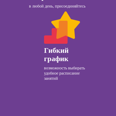
ачинающих
и Wildberries для
в любой день, присоединяйтесь
предпринимателей
психологии
ений
ны и
ны
детской
огии для
лей
Гибкий
ческий
график
ЛП
возможность выбирать
общения с
удобное расписание
и
занятий
ческой
огии:
менные
ды