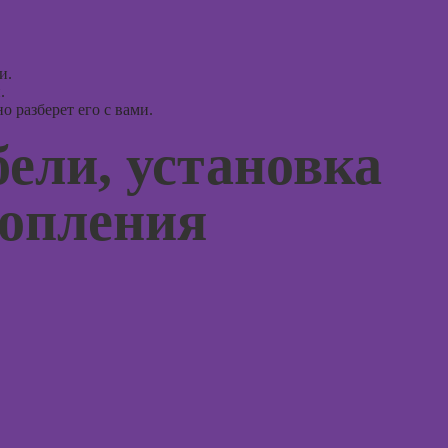
ассоци
в Adobe
карт
Photoshop
Курсы 
Курсы ArchiCad
и.
для дизайнеров
.
Курсы 
интерьера
 разберет его с вами.
терапи
психол
Практикум:
ели, установка
интерьерные
Курсы 
коллажи в
нейроп
топления
Adobe
и псих
Photoshop
Курсы 
Курсы
тревог
подготовки
паниче
недвижимости к
атакам
продаже
(хоумстейджинг)
Курсы
когнит
поведе
терапи
Курсы 