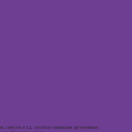
рисова
Курсы
профа
Курсы 
ориент
терапи
Курсы
психос
, санузла и т.д. согласно правилам эргономики.