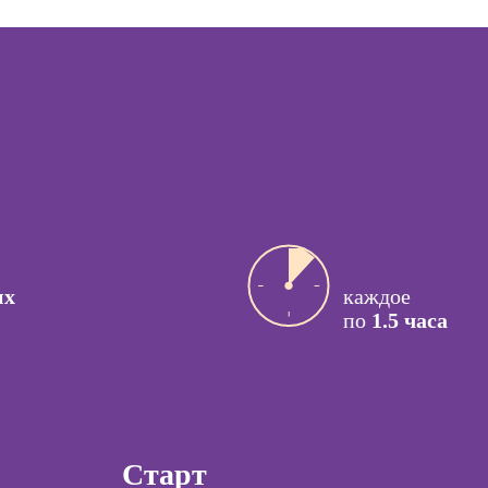
управляющего
рестораном
ссия
актик
Курсы менеджера
Wildberries
сия Арт-
вт
Курсы менеджера
Ozon
ссия
й психолог
Курсы управления
отделом продаж
ссия КПТ-
ог
Курсы продаж для
начинающих
ссия НЛП-
их
каждое
лист
Курсы техник
по
1.5 часа
продаж
Курсы по
ы
открытию бизнеса
с нуля
коучинга
Курсы по
Старт
психологии
заработку на Ozon