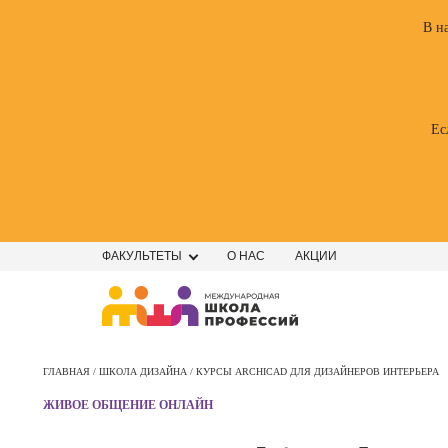
В н
Ес
ФАКУЛЬТЕТЫ
О НАС
АКЦИИ
Профе
Школа маркетинга и рекламы
Профес
ГЛАВНАЯ /
ШКОЛА ДИЗАЙНА /
КУРСЫ ARCHICAD ДЛЯ ДИЗАЙНЕРОВ ИНТЕРЬЕРА
Школа дизайна
Специал
ЖИВОЕ ОБЩЕНИЕ ОНЛАЙН
поисков
Школа нейросетей и
оптими