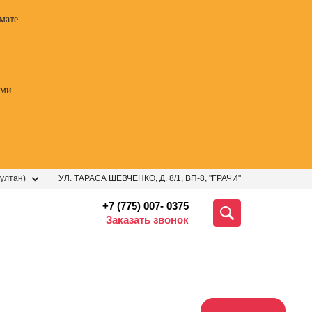
мате
ами
ултан)
УЛ. ТАРАСА ШЕВЧЕНКО, Д. 8/1, ВП-8, "ГРАЧИ"
+7 (775) 007- 0375
Заказать звонок
ессии
Профессии
Профессии
Профе
 курс
Курсы
Профессия
Профес
огии
ораторского
Менеджер по
Фотогр
ных
мастерства
продажам
видеог
ений