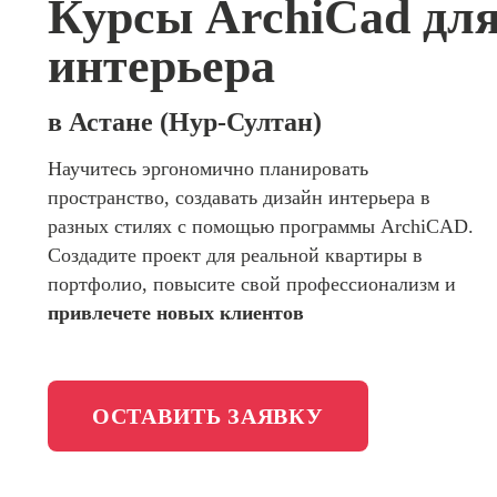
Курсы ArchiCad для
сайтов (
программирования
продви
интерьера
сайтов)
Школа психологии
Профес
Интерне
в Астане (Нур-Султан)
Школа актерского мастерства
маркето
Научитесь эргономично планировать
Профес
Школа бизнеса и управления
пространство, создавать дизайн интерьера в
Менедж
маркети
разных стилях с помощью программы ArchiCAD.
Фотошкола
социал
Создадите проект для реальной квартиры в
сетях (
портфолио, повысите свой профессионализм и
менедж
Школа медиа
привлечете новых клиентов
Профес
Специал
таргети
Онлайн-обучение
ОСТАВИТЬ ЗАЯВКУ
Курсы