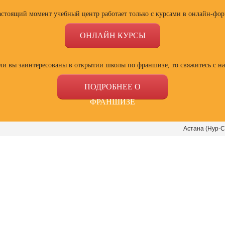
астоящий момент учебный центр работает только с курсами в онлайн-фор
ОНЛАЙН КУРСЫ
ли вы заинтересованы в открытии школы по франшизе, то свяжитесь с н
ПОДРОБНЕЕ О
ФРАНШИЗЕ
Астана (Нур-С
ссии
Профессии
Профессии
Проф
сия
Профессия
Профессия
Полный
ист по
Веб-дизайнер с
Специалист Excel
психол
ой
нуля до профи
семей
зации
отнош