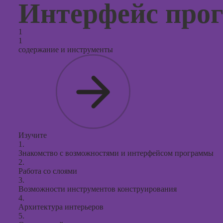
продви
Интерфейс про
социал
сетях
1
Курсы
1
таргети
содержание и инструменты
реклам
Курсы
продюс
проекто
Курсы с
презент
PowerPo
Изучите
1.
Знакомство с возможностями и интерфейсом программы
2.
Работа со слоями
3.
Возможности инструментов конструирования
4.
Архитектура интерьеров
5.