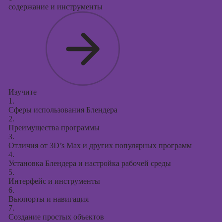
Курсы
содержание и инструменты
продвижения в
социальных
сетях
Курсы
таргетированной
рекламы
Курсы
Изучите
продюсирования
1.
проектов
Сферы использования Блендера
2.
Курсы создания
Преимущества программы
презентаций в
3.
Отличия от 3D’s Max и других популярных программ
PowerPoint
4.
Установка Блендера и настройка рабочей среды
5.
Интерфейс и инструменты
6.
Вьюпорты и навигация
7.
Создание простых объектов