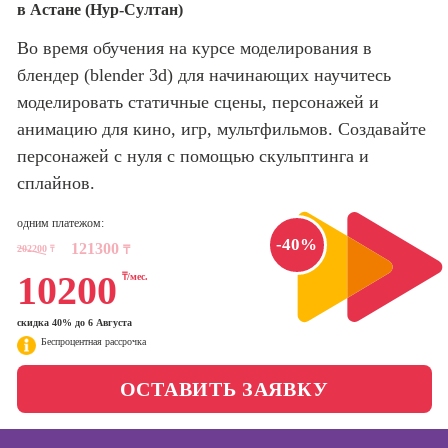
в Астане (Нур-Султан)
оптимизации
сайтов (seo-
Школа нейросетей и
Во время обучения на курсе моделирования в
продвижение
программирования
сайтов)
блендер (blender 3d) для начинающих научитесь
моделировать статичные сцены, персонажей и
Школа психологии
Профессия
анимацию для кино, игр, мультфильмов. Создавайте
Интернет-
маркетолог
персонажей с нуля с помощью скульптинга и
Школа актерского
мастерства
сплайнов.
Профессия
Менеджер по
маркетингу в
одним платежом:
Школа бизнеса и
-40%
социальных
121300
202200
₸
управления
₸
сетях (SMM-
10200
₸/мес.
менеджер)
Фотошкола
Профессия
скидка 40% до 6 Августа
Специалист по
Беспроцентная рассрочка
Школа медиа
таргетингу
ОСТАВИТЬ ЗАЯВКУ
Курсы
Онлайн-обучение