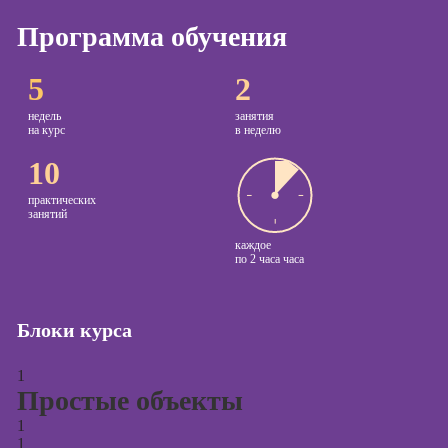
Программа обучения
Курсы
копирайтинга
5
2
Курсы по
созданию
недель
занятия
контента
на курс
в неделю
10
Курсы по
поисковой
практических
оптимизации
занятий
сайтов (seo-
каждое
продвижение
по
2 часа часа
сайтов)
Курсы создания
и продвижения
Блоки курса
сайтов на Tilda
1
Курсы
Простые объекты
контекстной
рекламы
1
1