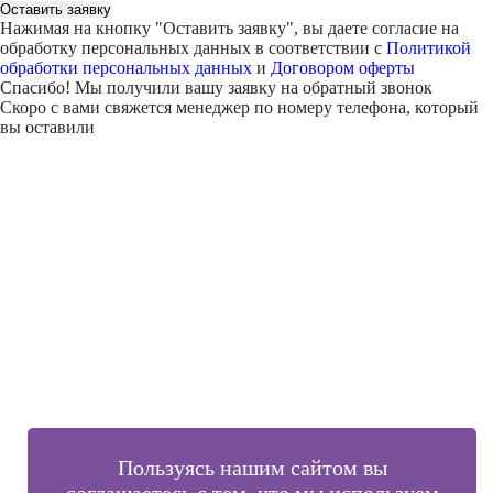
Оставить заявку
Нажимая на кнопку "
Оставить заявку
", вы даете согласие на
обработку персональных данных в соответствии с
Политикой
обработки персональных данных
и
Договором оферты
Спасибо! Мы получили вашу заявку на обратный звонок
Скоро с вами свяжется менеджер по номеру телефона, который
вы оставили
Внимание!
В выбранном вами городе
на данный момент нет учебного
центра
.
Обучение по курсу проходит в
онлайн-формате
— вы сможете
пройти программу дистанционно с доступом к урокам,
материалам и поддержкой наставника.
Оставьте заявку и мы проконсультируем вас по процессу
онлайн-обучения
ПРОДОЛЖИТЬ
Пользуясь нашим сайтом вы