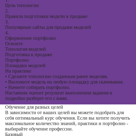
Цель топологии
2.
Правила подготовки модели к продаже
3.
Популярные сайты для продажи моделей
4.
Оформление портфолио
Освоите
Топология моделей
Подготовка к продаже
Портфолио
Площадки моделей
На практике
•
Сделаете топологию созданным ранее моделям.
•
Выложите модель на любую площадку для скачивания.
•
Начнете собирать портфолио.
Наставник оценит результат выполнения задания и
подробно разберет его с вами.
Обучение для разных целей
В зависимости от ваших целей вы можете подобрать для
себя оптимальный курс обучения. Если вы хотите получить
максимальное количество знаний, практики и портфолио -
выбирайте обучение профессии.
Базовый