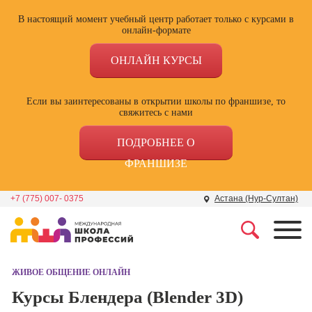
В настоящий момент учебный центр работает только с курсами в
онлайн-формате
ОНЛАЙН КУРСЫ
Если вы заинтересованы в открытии школы по франшизе, то
свяжитесь с нами
ПОДРОБНЕЕ О
ФРАНШИЗЕ
+7 (775) 007- 0375
Астана (Нур-Султан)
Профессии
Школа маркетинга и
рекламы
ЖИВОЕ ОБЩЕНИЕ ОНЛАЙН
Профессия
Специалист по
Курсы Блендера (Blender 3D)
Школа дизайна
поисковой