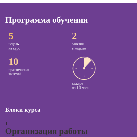
Курсы
копирайтинга
Программа обучения
Курсы по
5
2
созданию
контента
недель
занятия
на курс
в неделю
Курсы по
поисковой
10
оптимизации
сайтов (seo-
практических
занятий
продвижение
сайтов)
каждое
по
1.5 часа
Курсы создания
и продвижения
сайтов на Tilda
Блоки курса
Курсы
контекстной
1
рекламы
Организация работы