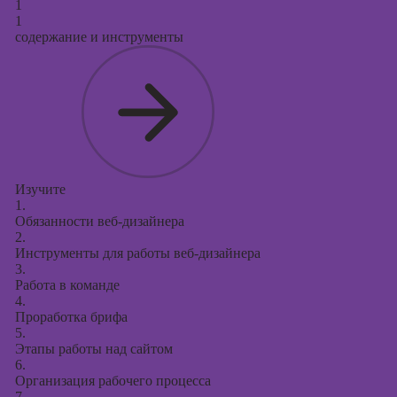
1
Курсы
1
продвижения в
содержание и инструменты
социальных
сетях
Курсы
таргетированной
рекламы
Курсы
продюсирования
Изучите
проектов
1.
Обязанности веб-дизайнера
Курсы создания
2.
презентаций в
Инструменты для работы веб-дизайнера
PowerPoint
3.
Работа в команде
4.
Проработка брифа
5.
Этапы работы над сайтом
6.
Организация рабочего процесса
7.