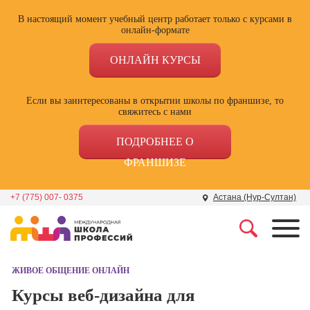
В настоящий момент учебный центр работает только с курсами в
онлайн-формате
ОНЛАЙН КУРСЫ
Если вы заинтересованы в открытии школы по франшизе, то
свяжитесь с нами
ПОДРОБНЕЕ О
ФРАНШИЗЕ
+7 (775) 007- 0375
Астана (Нур-Султан)
Профессии
Школа маркетинга и
рекламы
ЖИВОЕ ОБЩЕНИЕ ОНЛАЙН
Профессия
Специалист по
Курсы веб-дизайна для
Школа дизайна
поисковой