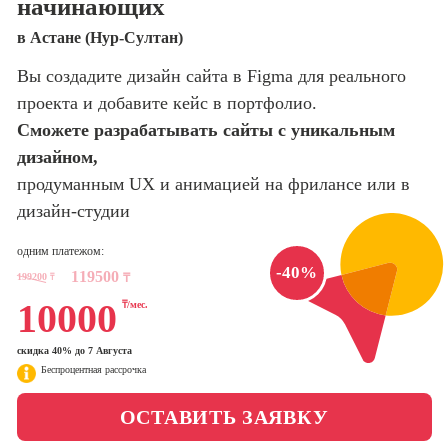
начинающих
оптимизации
сайтов (seo-
Школа нейросетей и
в Астане (Нур-Султан)
продвижение
программирования
сайтов)
Вы создадите дизайн сайта в Figma для реального
проекта и добавите кейс в портфолио.
Школа психологии
Профессия
Интернет-
Сможете разрабатывать сайты с уникальным
маркетолог
дизайном,
Школа актерского
мастерства
продуманным UX и анимацией на фрилансе или в
Профессия
Менеджер по
дизайн-студии
маркетингу в
Школа бизнеса и
социальных
одним платежом:
управления
сетях (SMM-
-40%
119500
199200
₸
₸
менеджер)
Фотошкола
10000
₸/мес.
Профессия
Специалист по
скидка 40% до 7 Августа
Школа медиа
таргетингу
Беспроцентная рассрочка
ОСТАВИТЬ ЗАЯВКУ
Курсы
Онлайн-обучение