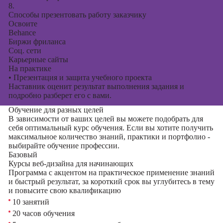
8.
Способы презентовать работу заказчику
Освоите
Behance
Биржи фриланса
Соц. сети
Карьерные сайты
На практике
•
Презентация и защита учебного проекта
Наставник оценит результат выполнения задания и
подробно разберет его с вами.
Обучение для разных целей
В зависимости от ваших целей вы можете подобрать для
себя оптимальный курс обучения. Если вы хотите получить
максимальное количество знаний, практики и портфолио -
выбирайте обучение профессии.
Базовый
Курсы веб-дизайна для начинающих
Программа с акцентом на практическое применение знаний
и быстрый результат, за короткий срок вы углубитесь в тему
и повысите свою квалификацию
10 занятий
20 часов обучения