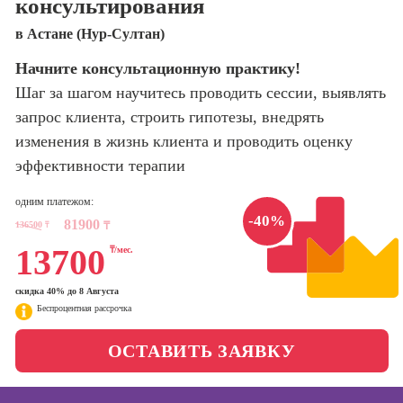
консультирования
оптимизации
сайтов (seo-
Школа нейросетей и
в Астане (Нур-Султан)
продвижение
программирования
сайтов)
Начните консультационную практику!
Шаг за шагом научитесь проводить сессии, выявлять
Школа психологии
Профессия
Интернет-
запрос клиента, строить гипотезы, внедрять
маркетолог
изменения в жизнь клиента и проводить оценку
Школа актерского
мастерства
эффективности терапии
Профессия
Менеджер по
маркетингу в
одним платежом:
Школа бизнеса и
социальных
-40%
81900
136500
₸
управления
₸
сетях (SMM-
13700
₸/мес.
менеджер)
Фотошкола
Профессия
скидка 40% до 8 Августа
Специалист по
Беспроцентная рассрочка
Школа медиа
таргетингу
ОСТАВИТЬ ЗАЯВКУ
Курсы
Онлайн-обучение