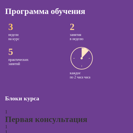
Программа обучения
Курсы
копирайтинга
3
2
Курсы по
созданию
недели
занятия
контента
на курс
в неделю
5
Курсы по
поисковой
практических
оптимизации
занятий
сайтов (seo-
продвижение
каждое
по
2 часа часа
сайтов)
Курсы создания
и продвижения
Блоки курса
сайтов на Tilda
1
Курсы
Первая консультация
контекстной
рекламы
1
1