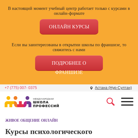
В настоящий момент учебный центр работает только с курсами в
онлайн-формате
ОНЛАЙН КУРСЫ
Если вы заинтересованы в открытии школы по франшизе, то
свяжитесь с нами
ПОДРОБНЕЕ О
ФРАНШИЗЕ
+7 (775) 007- 0375
Астана (Нур-Султан)
Профессии
Школа маркетинга и
рекламы
ЖИВОЕ ОБЩЕНИЕ ОНЛАЙН
Профессия
Специалист по
Курсы психологического
Школа дизайна
поисковой