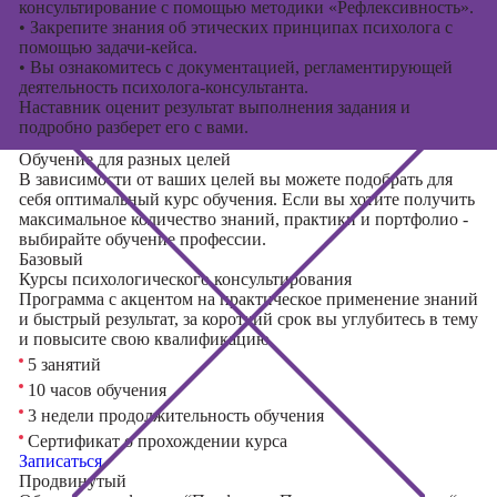
консультирование с помощью методики «Рефлексивность».
•
Закрепите знания об этических принципах психолога с
помощью задачи-кейса.
•
Вы ознакомитесь с документацией, регламентирующей
деятельность психолога-консультанта.
Наставник оценит результат выполнения задания и
подробно разберет его с вами.
Обучение для разных целей
В зависимости от ваших целей вы можете подобрать для
себя оптимальный курс обучения. Если вы хотите получить
максимальное количество знаний, практики и портфолио -
выбирайте обучение профессии.
Базовый
Курсы психологического консультирования
Программа с акцентом на практическое применение знаний
и быстрый результат, за короткий срок вы углубитесь в тему
и повысите свою квалификацию
5 занятий
10 часов обучения
3 недели продолжительность обучения
Сертификат о прохождении курса
Записаться
Продвинутый