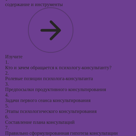
Курсы
содержание и инструменты
продвижения в
социальных
сетях
Курсы
таргетированной
рекламы
Курсы
Изучите
продюсирования
1.
проектов
Кто и зачем обращается к психологу-консультанту?
2.
Курсы создания
Ролевые позиции психолога-консультанта
презентаций в
3.
Предпосылки продуктивного консультирования
PowerPoint
4.
Задачи первого сеанса консультирования
5.
Этапы психологического консультирования
6.
Составление плана консультаций
7.
Правильно сформулированная гипотеза консультации