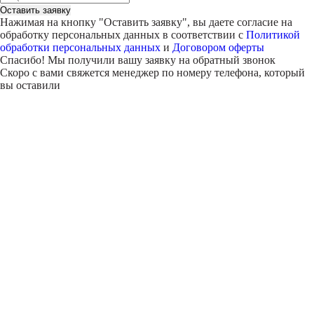
Оставить заявку
Нажимая на кнопку "
Оставить заявку
", вы даете согласие на
обработку персональных данных в соответствии с
Политикой
обработки персональных данных
и
Договором оферты
Спасибо! Мы получили вашу заявку на обратный звонок
Скоро с вами свяжется менеджер по номеру телефона, который
вы оставили
Внимание!
В выбранном вами городе
на данный момент нет учебного
центра
.
Обучение по курсу проходит в
онлайн-формате
— вы сможете
пройти программу дистанционно с доступом к урокам,
материалам и поддержкой наставника.
Оставьте заявку и мы проконсультируем вас по процессу
онлайн-обучения
ПРОДОЛЖИТЬ