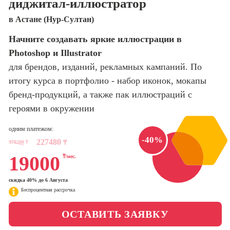
диджитал-иллюстратор
оптимизации
сайтов (seo-
Школа нейросетей и
в Астане (Нур-Султан)
продвижение
программирования
сайтов)
Начните создавать яркие иллюстрации в
Photoshop и Illustrator
Школа психологии
Профессия
Интернет-
для брендов, изданий, рекламных кампаний. По
маркетолог
итогу курса в портфолио - набор иконок, мокапы
Школа актерского
мастерства
бренд-продукций, а также пак иллюстраций с
Профессия
Менеджер по
героями в окружении
маркетингу в
Школа бизнеса и
социальных
одним платежом:
управления
сетях (SMM-
-40%
227480
379200
₸
₸
менеджер)
Фотошкола
19000
₸/мес.
Профессия
Специалист по
скидка 40% до 6 Августа
Школа медиа
таргетингу
Беспроцентная рассрочка
ОСТАВИТЬ ЗАЯВКУ
Курсы
Онлайн-обучение