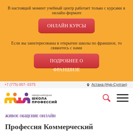
В настоящий момент учебный центр работает только с курсами в
онлайн-формате
ОНЛАЙН КУРСЫ
Если вы заинтересованы в открытии школы по франшизе, то
свяжитесь с нами
ПОДРОБНЕЕ О
ФРАНШИЗЕ
+7 (775) 007- 0375
Астана (Нур-Султан)
Профессии
Школа маркетинга и
рекламы
ЖИВОЕ ОБЩЕНИЕ ОНЛАЙН
Профессия
Специалист по
Профессия Коммерческий
Школа дизайна
поисковой