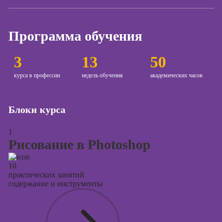
Курсы
продвижения в
социальных
Программа обучения
сетях
Курсы
3
13
50
таргетированной
рекламы
курса в профессии
недель обучения
академических часов
Курсы
продюсирования
Блоки курса
проектов
Курсы создания
1
презентаций в
Рисование в Photoshop
PowerPoint
10
практических занятий
содержание и инструменты