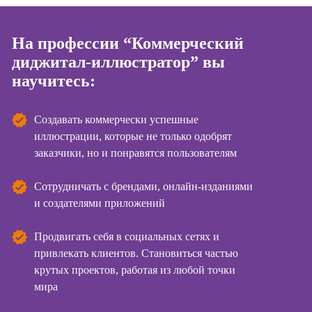
Курсы
копирайтинга
На профессии “Коммерческий
диджитал-иллюстратор” вы
Курсы по
созданию
научитесь:
контента
Курсы по
Создавать коммерчески успешные
поисковой
иллюстрации, которые не только одобрят
оптимизации
заказчики, но и понравятся пользователям
сайтов (seo-
продвижение
сайтов)
Сотрудничать с брендами, онлайн-изданиями
и создателями приложений
Курсы создания
и продвижения
Продвигать себя в социальных сетях и
сайтов на Tilda
привлекать клиентов. Становиться частью
Курсы
крутых проектов, работая из любой точки
контекстной
мира
рекламы