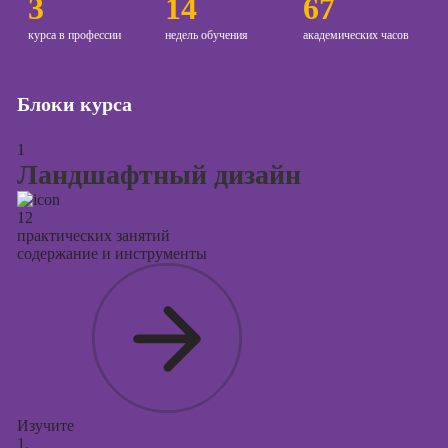
3
14
67
Курсы
курса в профессии
недель обучения
академических часов
копирайтинга
Курсы по
Блоки курса
созданию
контента
1
Курсы по
Ландшафтный дизайн
поисковой
оптимизации
12
сайтов (seo-
практических занятий
продвижение
содержание и инструменты
сайтов)
Курсы создания
и продвижения
сайтов на Tilda
Курсы
контекстной
рекламы
Изучите
1.