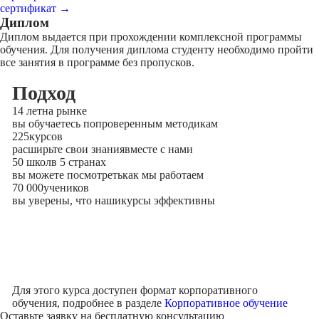
сертификат →
Диплом
Диплом выдается при прохождении комплексной программы
обучения. Для получения диплома студенту необходимо пройти
все занятия в программе без пропусков.
Подход
14 лет
на рынке
вы обучаетесь по
проверенным методикам
225
курсов
расширьте свои знания
вместе с нами
50 школ
в 5 странах
вы можете посмотреть
как мы работаем
70 000
учеников
вы уверены, что наши
курсы эффективны
Для этого курса доступен формат корпоративного
обучения, подробнее в разделе
Корпоративное обучение
Оставьте заявку на
бесплатную консультацию