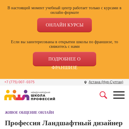
В настоящий момент учебный центр работает только с курсами в
онлайн-формате
ОНЛАЙН КУРСЫ
Если вы заинтересованы в открытии школы по франшизе, то
свяжитесь с нами
ПОДРОБНЕЕ О
ФРАНШИЗЕ
+7 (775) 007- 0375
Астана (Нур-Султан)
Профессии
Школа маркетинга и
рекламы
ЖИВОЕ ОБЩЕНИЕ ОНЛАЙН
Профессия
Специалист по
Профессия Ландшафтный дизайнер
Школа дизайна
поисковой