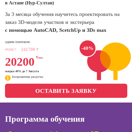
в Астане (Нур-Султан)
оптимизации
сайтов (seo-
Школа нейросетей и
За 3 месяца обучения научитесь проектировать на
продвижение
программирования
сайтов)
заказ 3D-модели участков и экстерьера
с помощью AutoCAD, ScetchUp и 3Ds max
Школа психологии
Профессия
Интернет-
одним платежом:
маркетолог
Школа актерского
-40%
241700
402900
₸
₸
мастерства
Профессия
20200
₸/мес.
Менеджер по
маркетингу в
Школа бизнеса и
социальных
скидка 40% до 7 Августа
управления
Беспроцентная рассрочка
сетях (SMM-
менеджер)
Фотошкола
ОСТАВИТЬ ЗАЯВКУ
Профессия
Специалист по
Школа медиа
таргетингу
Программа обучения
Курсы
Онлайн-обучение