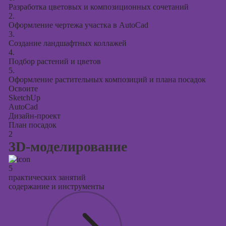
Курсы
Разработка цветовых и композиционных сочетаний
продвижения в
2.
социальных
Оформление чертежа участка в AutoCad
сетях
3.
Создание ландшафтных коллажей
Курсы
4.
Подбор растений и цветов
таргетированной
5.
рекламы
Оформление растительных композиций и плана посадок
Освоите
Курсы
SketchUp
продюсирования
AutoCad
проектов
Дизайн-проект
План посадок
Курсы создания
2
презентаций в
3D-моделирование
PowerPoint
5
практических занятий
содержание и инструменты