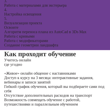
3.
Работа с материалами для экстерьера
4.
Настройка освещения
5.
Визуализация проекта
Освоите
Алгоритм переноса плана из AutoCad в 3Ds Max
Работа с кривыми
Работа с модификаторами
Создание геометрии ландшафта
Как проходит обучение
Учитесь
онлайн
где угодно
«Живое» онлайн общение с наставниками
Доступ к курсу на 3 месяца: интерактивные задания,
вебинары и записи занятий
Гибкий график обучения, который вы подбираете сами под
себя
Отсутствие дополнительных расходов на транспорт
Возможность совмещать обучение с работой,
путешествиями и параллельным обучением