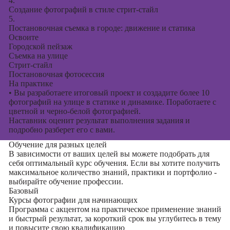
4.
Создание фотографий в стиле стрит-стайл
5.
Постановочная съемка в городе: движение и статика
Освоите
Городской пейзаж
Съемка на улице
Стрит-стайл
Постановочная фотосессия
На практике
•
Вы разработаете итоговый проект и создадите более 10
фотографий на улице в статике и динамике. Поработаете с
цветной и черно-белой фотографией.
Наставник оценит результат выполнения задания и
подробно разберет его с вами.
Обучение для разных целей
В зависимости от ваших целей вы можете подобрать для
себя оптимальный курс обучения. Если вы хотите получить
максимальное количество знаний, практики и портфолио -
выбирайте обучение профессии.
Базовый
Курсы фотографии для начинающих
Программа с акцентом на практическое применение знаний
и быстрый результат, за короткий срок вы углубитесь в тему
и повысите свою квалификацию