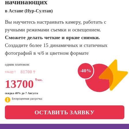
начинающих
оптимизации
сайтов (seo-
Школа нейросетей и
в Астане (Нур-Султан)
продвижение
программирования
сайтов)
Вы научитесь настраивать камеру, работать с
ручными режимами съемки и освещением.
Школа психологии
Профессия
Интернет-
Сможете делать четкие и яркие снимки.
маркетолог
Создадите более 15 динамичных и статичных
Школа актерского
мастерства
фотографий в ч/б и цветном формате
Профессия
Менеджер по
маркетингу в
одним платежом:
Школа бизнеса и
социальных
-40%
81700
136200
₸
управления
₸
сетях (SMM-
13700
₸/мес.
менеджер)
Фотошкола
Профессия
скидка 40% до 7 Августа
Специалист по
Беспроцентная рассрочка
Школа медиа
таргетингу
ОСТАВИТЬ ЗАЯВКУ
Курсы
Онлайн-обучение