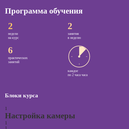
Программа обучения
Курсы
копирайтинга
2
2
Курсы по
созданию
недели
занятия
контента
на курс
в неделю
6
Курсы по
поисковой
практических
оптимизации
занятий
сайтов (seo-
продвижение
каждое
по
2 часа часа
сайтов)
Курсы создания
и продвижения
Блоки курса
сайтов на Tilda
1
Курсы
Настройка камеры
контекстной
рекламы
1
1