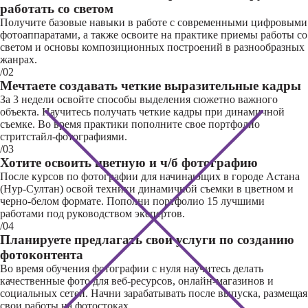
работать со светом
Получите базовые навыки в работе с современными цифровыми
фотоаппаратами, а также освоите на практике приемы работы со
светом и основы композиционных построений в разнообразных
жанрах.
/02
Мечтаете создавать четкие выразительные кадры
За 3 недели освойте способы выделения сюжетно важного
объекта. Научитесь получать четкие кадры при динамичной
съемке. Во время практики пополните свое портфолио
стритстайл-фотографиями.
/03
Хотите освоить цветную и ч/б фотографию
После курсов по фотографии для начинающих в городе Астана
(Нур-Султан) освой техники динамичной съемки в цветном и
черно-белом формате. Пополни портфолио 15 лучшими
работами под руководством экспертов.
/04
Планируете предлагать свои услуги по созданию
фотоконтента
Во время обучения фотографии с нуля научитесь делать
качественные фото для веб-ресурсов, онлайн-магазинов и
социальных сетей. Начни зарабатывать после выпуска, размещая
свои работы на фотостоках.