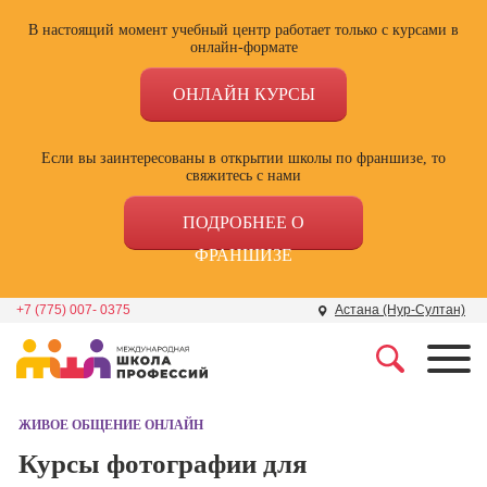
В настоящий момент учебный центр работает только с курсами в
онлайн-формате
ОНЛАЙН КУРСЫ
Если вы заинтересованы в открытии школы по франшизе, то
свяжитесь с нами
ПОДРОБНЕЕ О
ФРАНШИЗЕ
+7 (775) 007- 0375
Астана (Нур-Султан)
Профессии
Школа маркетинга и
рекламы
ЖИВОЕ ОБЩЕНИЕ ОНЛАЙН
Профессия
Специалист по
Курсы фотографии для
Школа дизайна
поисковой