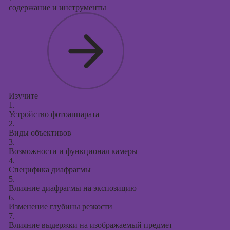
Курсы
содержание и инструменты
продвижения в
социальных
сетях
Курсы
таргетированной
рекламы
Курсы
Изучите
продюсирования
1.
проектов
Устройство фотоаппарата
2.
Курсы создания
Виды объективов
презентаций в
3.
Возможности и функционал камеры
PowerPoint
4.
Специфика диафрагмы
5.
Влияние диафрагмы на экспозицию
6.
Изменение глубины резкости
7.
Влияние выдержки на изображаемый предмет