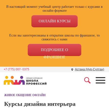
В настоящий момент учебный центр работает только с курсами в
онлайн-формате
ОНЛАЙН КУРСЫ
Если вы заинтересованы в открытии школы по франшизе, то
свяжитесь с нами
ПОДРОБНЕЕ О
ФРАНШИЗЕ
+7 (775) 007- 0375
Астана (Нур-Султан)
Профессии
Школа маркетинга и
рекламы
ЖИВОЕ ОБЩЕНИЕ ОФЛАЙН
Профессия
Специалист по
Курсы дизайна интерьера
Школа дизайна
поисковой