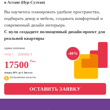
в Астане (Нур-Султан)
оптимизации
сайтов (seo-
Школа нейросетей и
Вы научитесь планировать удобное пространство,
продвижение
программирования
сайтов)
подбирать декор и мебель, создавать комфортный и
современный дизайн интерьера.
Школа психологии
Профессия
С нуля создадите полноценный дизайн-проект для
Интернет-
маркетолог
реальной квартиры
Школа актерского
мастерства
Профессия
одним платежом:
Менеджер по
-40%
209900
маркетингу в
349900
₸
₸
Школа бизнеса и
социальных
17500
₸/мес.
управления
сетях (SMM-
менеджер)
скидка 40% до 6 Августа
Фотошкола
Беспроцентная рассрочка
Профессия
Специалист по
Школа медиа
ОСТАВИТЬ ЗАЯВКУ
таргетингу
Курсы
Онлайн-обучение