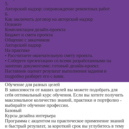
5.
Авторский надзор: сопровождение ремонтных работ
6.
Как заключить договор на авторский надзор
Освоите
Комплектация дизайн-проекта
Бюджет и смета проекта
Общение с заказчиком
Авторский надзор
На практике
•
Рассчитаете окончательную смету проекта.
•
Соберете презентацию со всеми разработанными на
занятиях документами: готовый дизайн-проект.
Наставник оценит результат выполнения задания и
подробно разберет его с вами.
Обучение для разных целей
В зависимости от ваших целей вы можете подобрать для
себя оптимальный курс обучения. Если вы хотите получить
максимальное количество знаний, практики и портфолио -
выбирайте обучение профессии.
Базовый
Курсы дизайна интерьера
Программа с акцентом на практическое применение знаний
и быстрый результат, за короткий срок вы углубитесь в тему