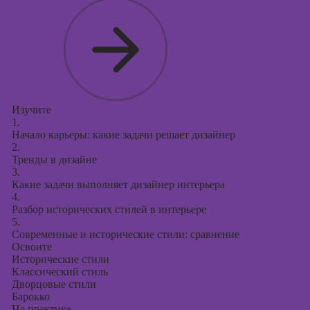
Курсы
продвижения в
социальных
сетях
Курсы
таргетированной
рекламы
Изучите
1.
Курсы
Начало карьеры: какие задачи решает дизайнер
продюсирования
2.
проектов
Тренды в дизайне
3.
Курсы создания
Какие задачи выполняет дизайнер интерьера
презентаций в
4.
PowerPoint
Разбор исторических стилей в интерьере
5.
Современные и исторические стили: сравнение
Освоите
Исторические стили
Классический стиль
Дворцовые стили
Барокко
На практике