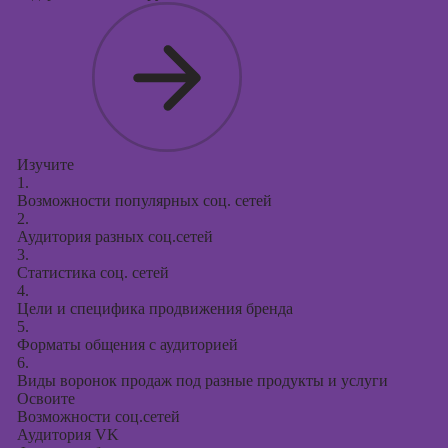
Курсы
продвижения в
социальных
сетях
Курсы
таргетированной
рекламы
Изучите
Курсы
1.
продюсирования
Возможности популярных соц. сетей
2.
проектов
Аудитория разных соц.сетей
3.
Курсы создания
Статистика соц. сетей
презентаций в
4.
PowerPoint
Цели и специфика продвижения бренда
5.
Форматы общения с аудиторией
6.
Виды воронок продаж под разные продукты и услуги
Освоите
Возможности соц.сетей
Аудитория VK