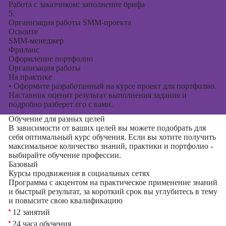
Работа с заказчиком: заполнение брифа
5.
Организация работы SMM-проекта
Освоите
SMM-менеджер
Фриланс
Оформление портфолио
Организация работы
На практике
•
Оформите разработанный на курсе проект для портфолио.
Наставник оценит результат выполнения задания и
подробно разберет его с вами.
Обучение для разных целей
В зависимости от ваших целей вы можете подобрать для
себя оптимальный курс обучения. Если вы хотите получить
максимальное количество знаний, практики и портфолио -
выбирайте обучение профессии.
Базовый
Курсы продвижения в социальных сетях
Программа с акцентом на практическое применение знаний
и быстрый результат, за короткий срок вы углубитесь в тему
и повысите свою квалификацию
12 занятий
24 часа обучения