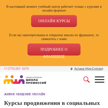
В настоящий момент учебный центр работает только с курсами в
онлайн-формате
ОНЛАЙН КУРСЫ
Если вы заинтересованы в открытии школы по франшизе, то
свяжитесь с нами
ПОДРОБНЕЕ О
ФРАНШИЗЕ
+7 (775) 007- 0375
Астана (Нур-Султан)
Профессии
Школа маркетинга и
рекламы
ЖИВОЕ ОБЩЕНИЕ ОНЛАЙН
Профессия
Специалист по
Курсы продвижения в социальных
Школа дизайна
поисковой