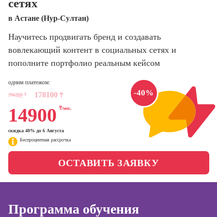
сетях
оптимизации
сайтов (seo-
Школа нейросетей и
в Астане (Нур-Султан)
продвижение
программирования
сайтов)
Научитесь продвигать бренд и создавать
вовлекающий контент в социальных сетях и
Школа психологии
Профессия
Интернет-
пополните портфолио реальным кейсом
маркетолог
Школа актерского
одним платежом:
мастерства
Профессия
-40%
178100
296900
₸
₸
Менеджер по
14900
маркетингу в
₸/мес.
Школа бизнеса и
социальных
управления
сетях (SMM-
скидка 40% до 6 Августа
менеджер)
Беспроцентная рассрочка
Фотошкола
Профессия
ОСТАВИТЬ ЗАЯВКУ
Специалист по
Школа медиа
таргетингу
Программа обучения
Курсы
Онлайн-обучение