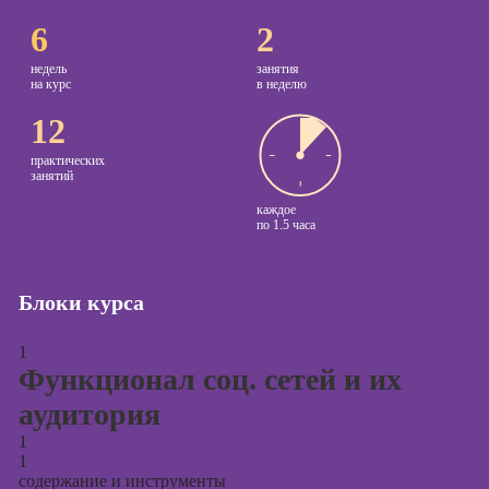
6
2
Курсы
копирайтинга
недель
занятия
на курс
в неделю
Курсы по
12
созданию
контента
практических
занятий
Курсы по
поисковой
каждое
оптимизации
по
1.5 часа
сайтов (seo-
продвижение
сайтов)
Блоки курса
Курсы создания
1
и продвижения
Функционал соц. сетей и их
сайтов на Tilda
аудитория
Курсы
контекстной
1
рекламы
1
содержание и инструменты