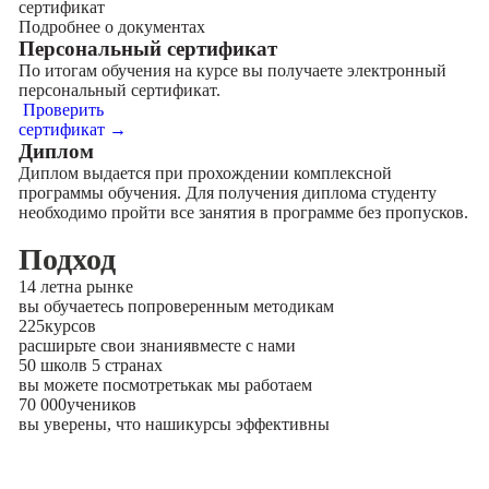
сертификат
Подробнее о документах
Персональный сертификат
По итогам обучения на курсе вы получаете электронный
персональный сертификат.
Проверить
сертификат →
Диплом
Диплом выдается при прохождении комплексной
программы обучения. Для получения диплома студенту
необходимо пройти все занятия в программе без пропусков.
Подход
14 лет
на рынке
вы обучаетесь по
проверенным методикам
225
курсов
расширьте свои знания
вместе с нами
50 школ
в 5 странах
вы можете посмотреть
как мы работаем
70 000
учеников
вы уверены, что наши
курсы эффективны