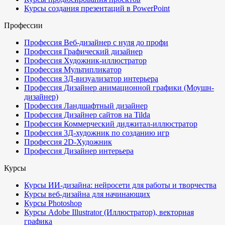
Курсы создания презентаций в PowerPoint
Профессии
Профессия Веб-дизайнер с нуля до профи
Профессия Графический дизайнер
Профессия Художник-иллюстратор
Профессия Мультипликатор
Профессия 3Д-визуализатор интерьера
Профессия Дизайнер анимационной графики (Моушн-
дизайнер)
Профессия Ландшафтный дизайнер
Профессия Дизайнер сайтов на Tilda
Профессия Коммерческий диджитал-иллюстратор
Профессия 3Д-художник по созданию игр
Профессия 2D-Художник
Профессия Дизайнер интерьера
Курсы
Курсы ИИ-дизайна: нейросети для работы и творчества
Курсы веб-дизайна для начинающих
Курсы Photoshop
Курсы Adobe Illustrator (Иллюстратор), векторная
графика