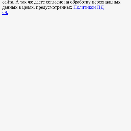
сайта. А так же даете согласие на обработку персональных
данных в целях, предусмотренных
Политикой ПД
Ok
Внимание!
В выбранном вами городе
на данный момент нет учебного
центра
.
Обучение по курсу проходит в
онлайн-формате
— вы сможете
пройти программу дистанционно с доступом к урокам,
материалам и поддержкой наставника.
Оставьте заявку и мы проконсультируем вас по процессу
онлайн-обучения
ПРОДОЛЖИТЬ